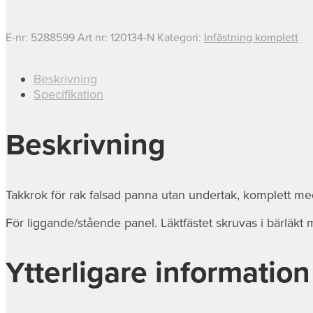
E-nr:
5288599
Art nr:
120134-N
Kategori:
Infästning komplett
Beskrivning
Specifikation
Beskrivning
Takkrok för rak falsad panna utan undertak, komplett me
För liggande/stående panel. Läktfästet skruvas i bärläkt 
Ytterligare information