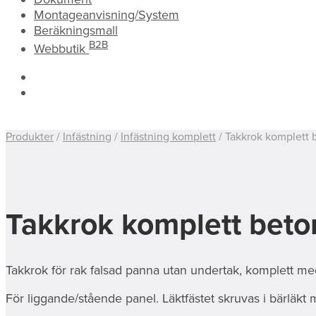
Montageanvisning/System
Beräkningsmall
B2B
Webbutik
Produkter
/
Infästning
/
Infästning komplett
/
Takkrok komplett 
Takkrok komplett beto
Takkrok för rak falsad panna utan undertak, komplett me
För liggande/stående panel. Läktfästet skruvas i bärläkt 