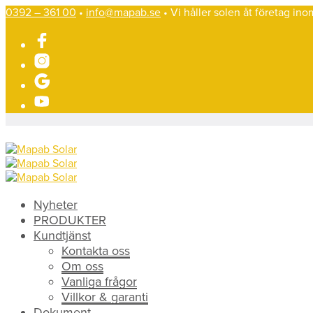
0392 – 361 00
•
info@mapab.se
• Vi håller solen åt företag in
Nyheter
PRODUKTER
Kundtjänst
Kontakta oss
Om oss
Vanliga frågor
Villkor & garanti
Dokument