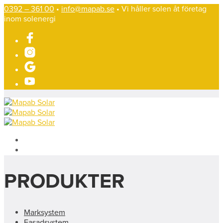
0392 – 361 00
•
info@mapab.se
• Vi håller solen åt företag
inom solenergi
PRODUKTER
Marksystem
Fasadsystem