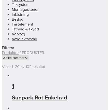
Taksystem
Montageskenor
Infästning
Beslag
Fästelement
Tätning & skydd
Verktyg
Växelriktarställ
Filtrera
Produkter
/
PRODUKTER
Visar 1–20 av 102 resultat
1
Sunpark Rot Enkelrad