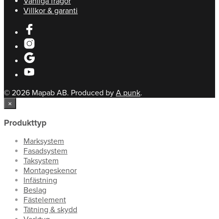
Vanliga frågor
Villkor & garanti
© 2026 Mapab AB. Produced by
A punk
.
×
Produkttyp
Marksystem
Fasadsystem
Taksystem
Montageskenor
Infästning
Beslag
Fästelement
Tätning & skydd