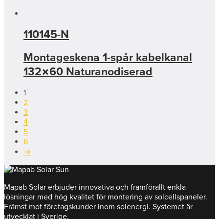
110145-N
Montageskena 1-spår kabelkanal
132×60 Naturanodiserad
1
2
3
4
5
6
→
Mapab Solar erbjuder innovativa och framförallt enkla
lösningar med hög kvalitet för montering av solcellspaneler.
Främst mot företagskunder inom solenergi. Systemet är
utvecklat i Sverige.