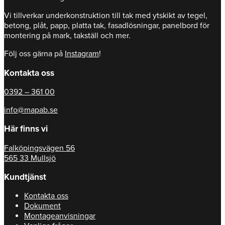
Vi tillverkar underkonstruktion till tak med ytskikt av tegel,
betong, plåt, papp, platta tak, fasadlösningar, panelbord för
montering på mark, takställ och mer.
Följ oss gärna på
Instagram
!
Kontakta oss
0392 – 361 00
info@mapab.se
Här finns vi
Falköpingsvägen 56
565 33 Mullsjö
Kundtjänst
Kontakta oss
Dokument
Montageanvisningar