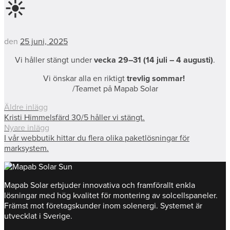
☀️
den
25 juni, 2025
Vi håller stängt under
vecka 29–31 (14 juli – 4 augusti)
.
Vi önskar alla en riktigt
trevlig sommar!
/Teamet på Mapab Solar
Äldre inlägg
Kristi Himmelsfärd 30/5 håller vi stängt.
Nyare inlägg
I vår webbutik hittar du flera olika paketlösningar för
marksystem.
Mapab Solar erbjuder innovativa och framförallt enkla
lösningar med hög kvalitet för montering av solcellspaneler.
Främst mot företagskunder inom solenergi. Systemet är
utvecklat i Sverige.