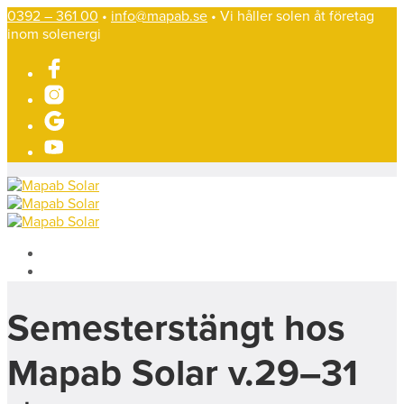
0392 – 361 00
•
info@mapab.se
• Vi håller solen åt företag
inom solenergi
Semesterstängt hos
Mapab Solar v.29–31