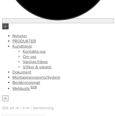
×
Nyheter
PRODUKTER
Kundtjänst
Kontakta oss
Om oss
Vanliga frågor
Villkor & garanti
Dokument
Montageanvisning/System
Beräkningsmall
B2B
Webbutik
×
Sök art nr / e-nr / benämning