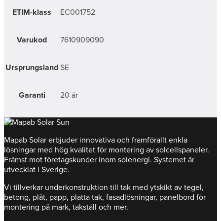
ETIM-klass
EC001752
Varukod
7610909090
Ursprungsland
SE
Garanti
20 år
Mapab Solar erbjuder innovativa och framförallt enkla
lösningar med hög kvalitet för montering av solcellspaneler.
Främst mot företagskunder inom solenergi. Systemet är
utvecklat i Sverige.
Vi tillverkar underkonstruktion till tak med ytskikt av tegel,
betong, plåt, papp, platta tak, fasadlösningar, panelbord för
montering på mark, takställ och mer.