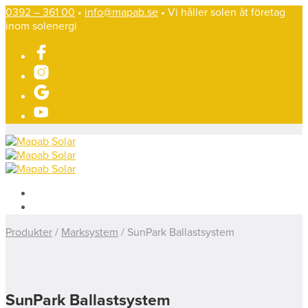
0392 – 361 00
•
info@mapab.se
• Vi håller solen åt företag
inom solenergi
Produkter
/
Marksystem
/
SunPark Ballastsystem
SunPark Ballastsystem