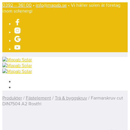
0392 – 361 00
•
info@mapab.se
• Vi håller solen åt företag
inom solenergi
Produkter
/
Fästelement
/
Trä & byggskruv
/
Farmarskruv cut
DIN7504 A2 Rostfri