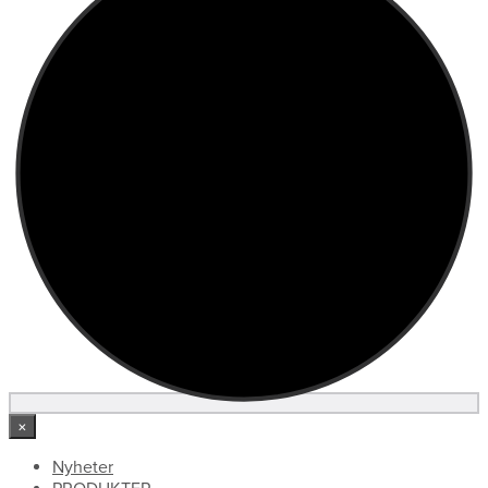
×
Nyheter