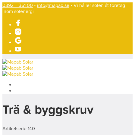
0392 – 361 00
•
info@mapab.se
• Vi håller solen åt företag
inom solenergi
Trä & byggskruv
Artikelserie 140