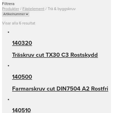
Filtrera
Produkter
/
Fästelement
/
Trä & byggskruv
Visar alla 6 resultat
140320
Träskruv cut TX30 C3 Rostskydd
140500
Farmarskruv cut DIN7504 A2 Rostfri
140510