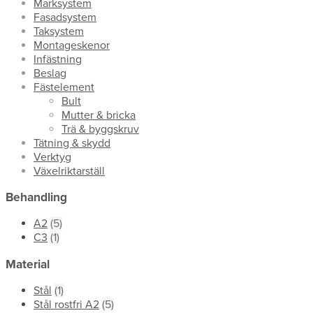
Marksystem
Fasadsystem
Taksystem
Montageskenor
Infästning
Beslag
Fästelement
Bult
Mutter & bricka
Trä & byggskruv
Tätning & skydd
Verktyg
Växelriktarställ
Behandling
A2
(5)
C3
(1)
Material
Stål
(1)
Stål rostfri A2
(5)