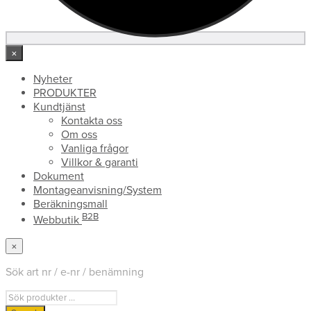
×
Nyheter
PRODUKTER
Kundtjänst
Kontakta oss
Om oss
Vanliga frågor
Villkor & garanti
Dokument
Montageanvisning/System
Beräkningsmall
B2B
Webbutik
×
Sök art nr / e-nr / benämning