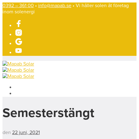
0392 – 361 00
•
info@mapab.se
• Vi håller solen åt företag
inom solenergi
Semesterstängt
den
22 juni, 2021