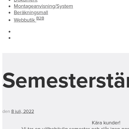
Montageanvisning/System
Beräkningsmall
B2B
Webbutik
Semesterstä
den
8 juli, 2022
Kära kunder!
Vi tar en välbehövlig semester och slår igen po