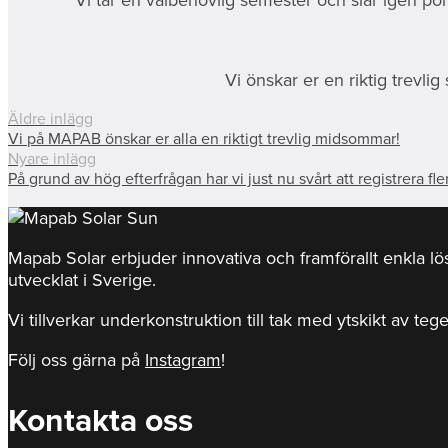
Vi önskar er en riktig trevli
Äldre inlägg
Vi på MAPAB önskar er alla en riktigt trevlig midsommar!
Nyare inlägg
På grund av hög efterfrågan har vi just nu svårt att registrera fle
Mapab Solar erbjuder innovativa och framförallt enkla l
utvecklat i Sverige.
Vi tillverkar underkonstruktion till tak med ytskikt av teg
Följ oss gärna på
Instagram
!
Kontakta oss