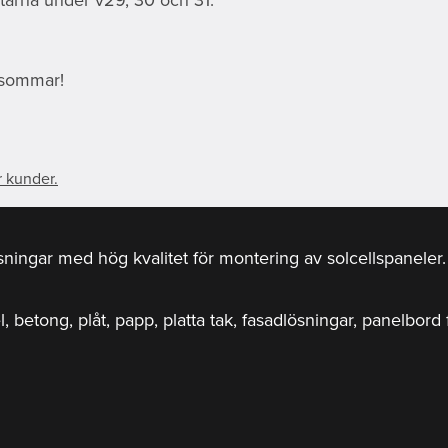
g sommar!
r kunder.
ösningar med hög kvalitet för montering av solcellspanele
el, betong, plåt, papp, platta tak, fasadlösningar, panelbor