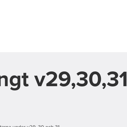
ngt v29,30,3
rtarna under v29, 30 och 31.