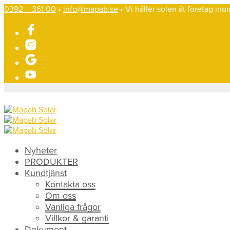
0392 – 361 00
•
info@mapab.se
• Vi håller solen åt företag in
Nyheter
PRODUKTER
Kundtjänst
Kontakta oss
Om oss
Vanliga frågor
Villkor & garanti
Dokument