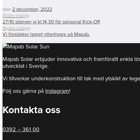
den
2 december, 2022
Äldre inlägg
27/10 stänger vi kl.14,30 för personal Kick-Off
Nyare inlägg
Vi förstärker lagret ytterligare på Mapab.
Mapab Solar erbjuder innovativa och framförallt enkla l
utvecklat i Sverige.
Vi tillverkar underkonstruktion till tak med ytskikt av teg
Följ oss gärna på
Instagram
!
Kontakta oss
0392 – 361 00