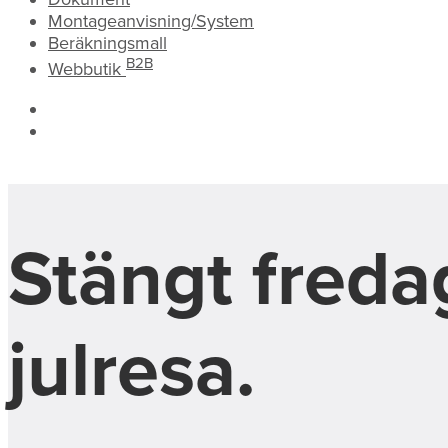
Montageanvisning/System
Beräkningsmall
B2B
Webbutik
Stängt freda
julresa.