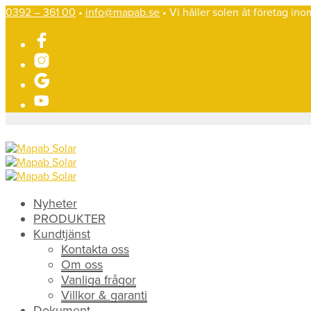
0392 – 361 00
•
info@mapab.se
• Vi håller solen åt företag in
Nyheter
PRODUKTER
Kundtjänst
Kontakta oss
Om oss
Vanliga frågor
Villkor & garanti
Dokument