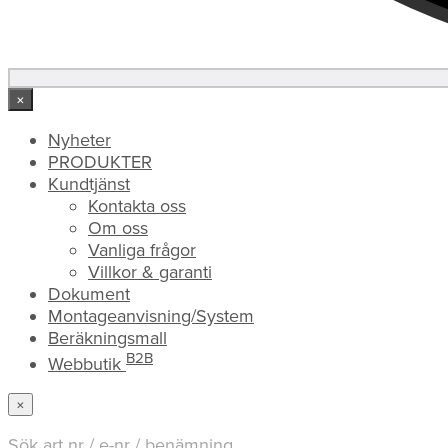
×
Nyheter
PRODUKTER
Kundtjänst
Kontakta oss
Om oss
Vanliga frågor
Villkor & garanti
Dokument
Montageanvisning/System
Beräkningsmall
B2B
Webbutik
×
Sök art nr / e-nr / benämning