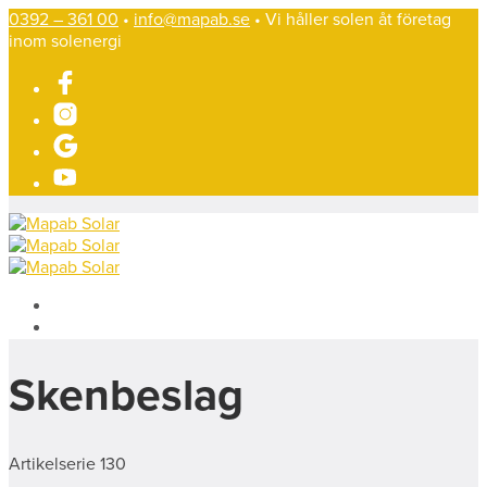
0392 – 361 00
•
info@mapab.se
• Vi håller solen åt företag
inom solenergi
Skenbeslag
Artikelserie 130