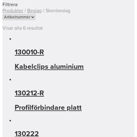
Filtrera
Produkter
/
Beslag
/
Skenbeslag
Visar alla 6 resultat
130010-R
Kabelclips aluminium
130212-R
Profilförbindare platt
130222