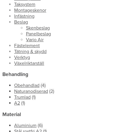
Taksystem
Montageskenor
Infästning
Beslag
Skenbeslag
Panelbeslag
Vario Air
Fästelement
Tätning & skydd
Verktyg
Växelriktarställ
Behandling
Obehandlad
(4)
Naturanodiserad
(2)
Trumlad
(1)
A2
(1)
Material
Aluminium
(6)
Stål rostfri A2
(1)