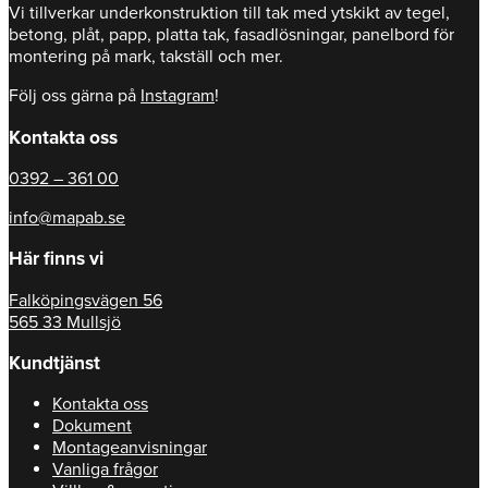
Vi tillverkar underkonstruktion till tak med ytskikt av tegel,
betong, plåt, papp, platta tak, fasadlösningar, panelbord för
montering på mark, takställ och mer.
Följ oss gärna på
Instagram
!
Kontakta oss
0392 – 361 00
info@mapab.se
Här finns vi
Falköpingsvägen 56
565 33 Mullsjö
Kundtjänst
Kontakta oss
Dokument
Montageanvisningar
Vanliga frågor