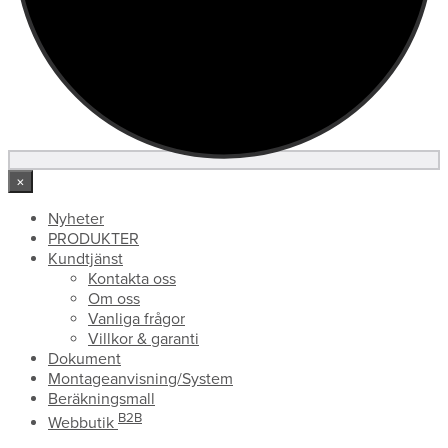
×
Nyheter
PRODUKTER
Kundtjänst
Kontakta oss
Om oss
Vanliga frågor
Villkor & garanti
Dokument
Montageanvisning/System
Beräkningsmall
B2B
Webbutik