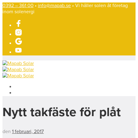
0392 – 361 00
•
info@mapab.se
• Vi håller solen åt företag
inom solenergi
Nytt takfäste för plåt
den
1 februari, 2017