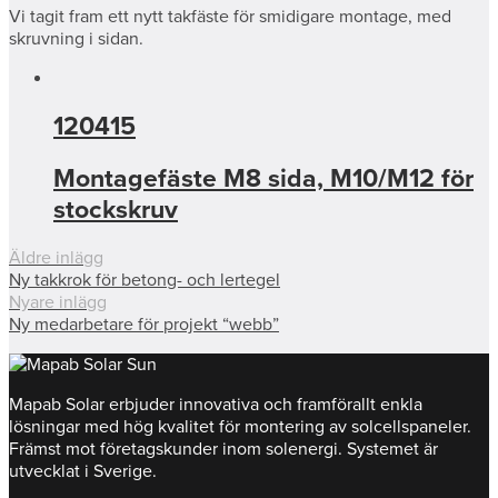
Vi tagit fram ett nytt takfäste för smidigare montage, med
skruvning i sidan.
120415
Montagefäste M8 sida, M10/M12 för
stockskruv
Äldre inlägg
Ny takkrok för betong- och lertegel
Nyare inlägg
Ny medarbetare för projekt “webb”
Mapab Solar erbjuder innovativa och framförallt enkla
lösningar med hög kvalitet för montering av solcellspaneler.
Främst mot företagskunder inom solenergi. Systemet är
utvecklat i Sverige.