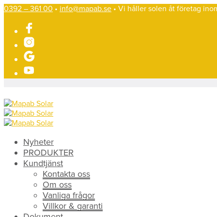
0392 – 361 00
•
info@mapab.se
• Vi håller solen åt företag in
Nyheter
PRODUKTER
Kundtjänst
Kontakta oss
Om oss
Vanliga frågor
Villkor & garanti
Dokument