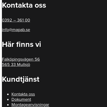
Kontakta oss
0392 – 361 00
info@mapab.se
Här finns vi
Falköpingsvägen 56
565 33 Mullsjö
Kundtjänst
Kontakta oss
Dokument
Montageanvisningar