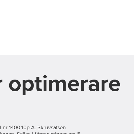
r optimerare
kel nr 140040p-A. Skruvsatsen
kenan. Säljes i förpackningar om 5