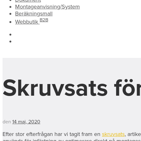
Montageanvisning/System
Beräkningsmall
B2B
Webbutik
Skruvsats fö
den
14 maj, 2020
Efter stor efterfrågan har vi tagit fram en
skruvsats
, arti
används för infästning av optimerare direkt på montages