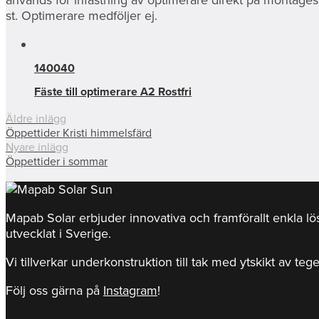
st. Optimerare medföljer ej.
140040
Fäste till optimerare A2 Rostfri
Äldre inlägg
Öppettider Kristi himmelsfärd
Nyare inlägg
Öppettider i sommar
Mapab Solar erbjuder innovativa och framförallt enkla l
utvecklat i Sverige.
Vi tillverkar underkonstruktion till tak med ytskikt av teg
Följ oss gärna på
Instagram
!